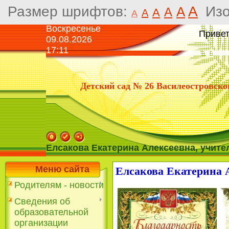
Размер шрифтов:
A
Из
A
A
A
A
A
Воскресенье
Привет
09.08.2026
17:11
Детский сад № 26 Василеостровско
Елсакова Екатерина Алексеевна, учите
Меню сайта
Елсакова Екатерина А
Родителям - новости
Сведения об
образовательной
организации