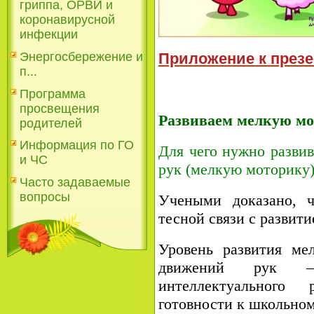
гриппа, ОРВИ и
коронавирусной
инфекции
Энергосбережение и
Приложение к през
п...
Программа
просвещения
Развиваем мелкую мо
родителей
Информация по ГО
Для чего нужно развив
и ЧС
рук (мелкую моторику
Часто задаваемые
вопросы
Учеными доказано, ч
тесной связи с развит
Уровень развития ме
движений рук –
интеллектуального 
готовности к школьно